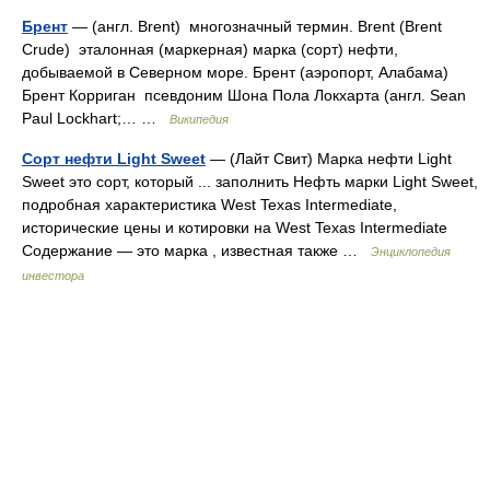
Брент
— (англ. Brent) многозначный термин. Brent (Brent
Crude) эталонная (маркерная) марка (сорт) нефти,
добываемой в Северном море. Брент (аэропорт, Алабама)
Брент Корриган псевдоним Шона Пола Локхарта (англ. Sean
Paul Lockhart;… …
Википедия
Сорт нефти Light Sweet
— (Лайт Свит) Марка нефти Light
Sweet это сорт, который ... заполнить Нефть марки Light Sweet,
подробная характеристика West Texas Intermediate,
исторические цены и котировки на West Texas Intermediate
Содержание — это марка , известная также …
Энциклопедия
инвестора