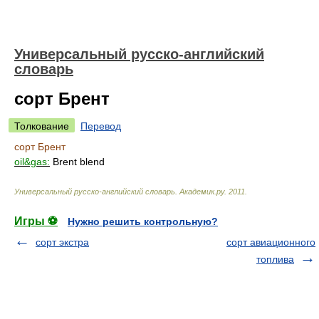
Универсальный русско-английский
словарь
сорт Брент
Толкование
Перевод
сорт Брент
oil&gas:
Brent blend
Универсальный русско-английский словарь
.
Академик.ру
.
2011
.
Игры ⚽
Нужно решить контрольную?
сорт экстра
сорт авиационного
топлива